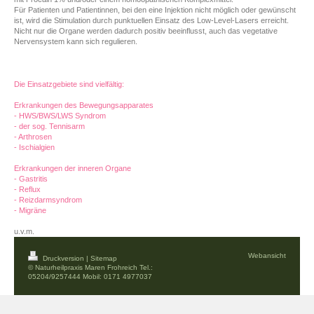
Für Patienten und Patientinnen, bei den eine Injektion nicht möglich oder gewünscht
ist, wird die Stimulation durch punktuellen Einsatz des Low-Level-Lasers erreicht.
Nicht nur die Organe werden dadurch positiv beeinflusst, auch das vegetative
Nervensystem kann sich regulieren.
Die Einsatzgebiete sind vielfältig:
Erkrankungen des Bewegungsapparates
- HWS/BWS/LWS Syndrom
- der sog. Tennisarm
- Arthrosen
- Ischialgien
Erkrankungen der inneren Organe
- Gastritis
- Reflux
- Reizdarmsyndrom
- Migräne
u.v.m.
Webansicht
Druckversion
|
Sitemap
© Naturheilpraxis Maren Frohreich Tel.:
05204/9257444 Mobil: 0171 4977037